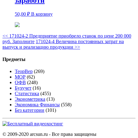
заработн
50,00
₽
В корзину
<<
171024-2 Предприятие приобрело станок по цене 200 000
руб. Заполните
171024-4 Величина постоянных затрат на
выпуск и реализацию продукции
>>
Предметы
ТеорВер
(269)
МОР
(62)
ОФВ
(248)
Бухучет
(16)
Статистика
(455)
Эконометрика
(13)
Экономика Финансы
(558)
Без категории
(101)
© 2009-2020 arcsun.ru - Все права защищены