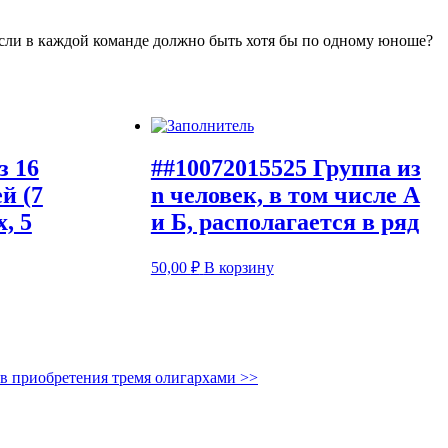
если в каждой команде должно быть хотя бы по одному юноше?
з 16
##10072015525 Группа из
й (7
n человек, в том числе А
, 5
и Б, располагается в ряд
50,00
₽
В корзину
ов приобретения тремя олигархами
>>