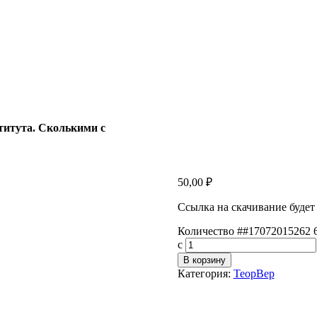
титута. Сколькими с
50,00
₽
Ссылка на скачивание будет
Количество ##17072015262 
с
В корзину
Категория:
ТеорВер