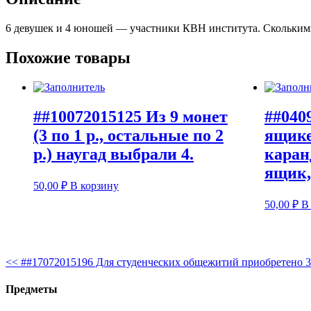
6 девушек и 4 юношей — участники КВН института. Сколькими 
Похожие товары
##10072015125 Из 9 монет
##040
(3 по 1 р., остальные по 2
ящике
р.) наугад выбрали 4.
каран
ящик,
50,00
₽
В корзину
50,00
₽
В
<<
##17072015196 Для студенческих общежитий приобретено 3 
Предметы