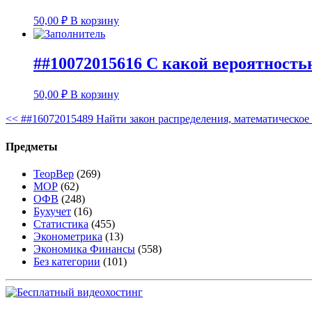
50,00
₽
В корзину
##10072015616 С какой вероятностью
50,00
₽
В корзину
<<
##16072015489 Найти закон распределения, математическое
Предметы
ТеорВер
(269)
МОР
(62)
ОФВ
(248)
Бухучет
(16)
Статистика
(455)
Эконометрика
(13)
Экономика Финансы
(558)
Без категории
(101)