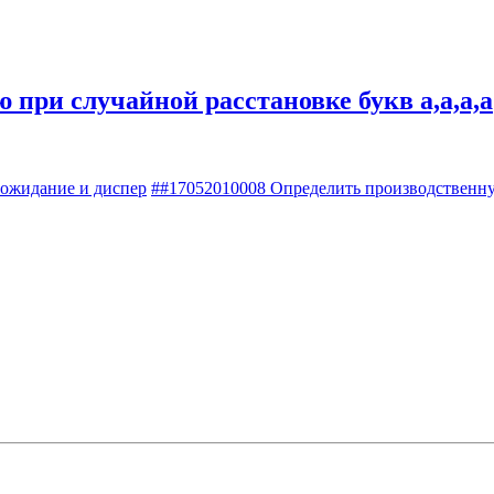
 при случайной расстановке букв а,а,а,а
 ожидание и диспер
##17052010008 Определить производственну