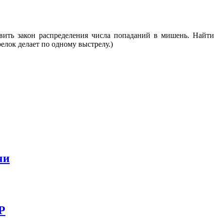
вить закон распределения числа попаданий в мишень. Найти
лок делает по одному выстрелу.)
чи
Р