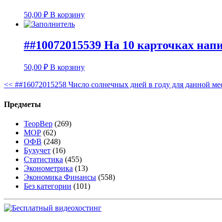
50,00
₽
В корзину
##10072015539 На 10 карточках напи
50,00
₽
В корзину
<<
##16072015258 Число солнечных дней в году для данной мес
Предметы
ТеорВер
(269)
МОР
(62)
ОФВ
(248)
Бухучет
(16)
Статистика
(455)
Эконометрика
(13)
Экономика Финансы
(558)
Без категории
(101)