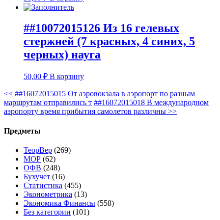
##10072015126 Из 16 гелевых
стержней (7 красных, 4 синих, 5
черных) науга
50,00
₽
В корзину
<<
##16072015015 От аэровокзала в аэропорт по разным
маршрутам отправились т
##16072015018 В международном
аэропорту время прибытия самолетов различны
>>
Предметы
ТеорВер
(269)
МОР
(62)
ОФВ
(248)
Бухучет
(16)
Статистика
(455)
Эконометрика
(13)
Экономика Финансы
(558)
Без категории
(101)