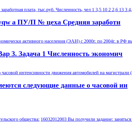
yqw а ПУ/П № цеха Средняя заработн
Вар 3. Задача 1 Численность экономич
меются следующие данные о часовой ин
ельского общества:
16032012003 Вы получили задание: заняться