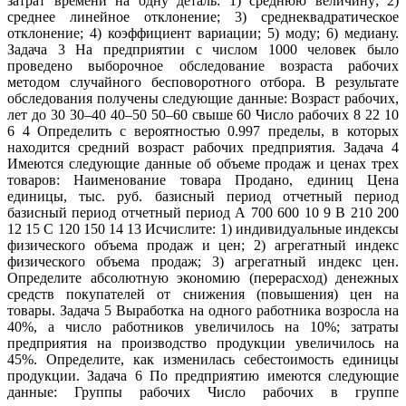
затрат времени на одну деталь: 1) среднюю величину; 2)
среднее линейное отклонение; 3) среднеквадратическое
отклонение; 4) коэффициент вариации; 5) моду; 6) медиану.
Задача 3 На предприятии с числом 1000 человек было
проведено выборочное обследование возраста рабочих
методом случайного бесповоротного отбора. В результате
обследования получены следующие данные: Возраст рабочих,
лет до 30 30–40 40–50 50–60 свыше 60 Число рабочих 8 22 10
6 4 Определить с вероятностью 0.997 пределы, в которых
находится средний возраст рабочих предприятия. Задача 4
Имеются следующие данные об объеме продаж и ценах трех
товаров: Наименование товара Продано, единиц Цена
единицы, тыс. руб. базисный период отчетный период
базисный период отчетный период А 700 600 10 9 В 210 200
12 15 С 120 150 14 13 Исчислите: 1) индивидуальные индексы
физического объема продаж и цен; 2) агрегатный индекс
физического объема продаж; 3) агрегатный индекс цен.
Определите абсолютную экономию (перерасход) денежных
средств покупателей от снижения (повышения) цен на
товары. Задача 5 Выработка на одного работника возросла на
40%, а число работников увеличилось на 10%; затраты
предприятия на производство продукции увеличилось на
45%. Определите, как изменилась себестоимость единицы
продукции. Задача 6 По предприятию имеются следующие
данные: Группы рабочих Число рабочих в группе