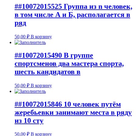
##10072015525 Группа из n человек,
в том числе А и Б, располагается в
ряд
50,00
₽
В корзину
##10072015490 В группе
спортсменов два мастера спорта,
шесть кандидатов в
50,00
₽
В корзину
##10072015846 10 человек путём
жеребьевки занимают места в ряду
из 10 сту
50,00
₽
В корзину