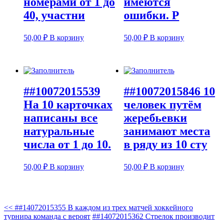
номерами от 1 до
имеются
40, участни
ошибки. Р
50,00
₽
В корзину
50,00
₽
В корзину
##10072015539
##10072015846 10
На 10 карточках
человек путём
написаны все
жеребьевки
натуральные
занимают места
числа от 1 до 10.
в ряду из 10 сту
50,00
₽
В корзину
50,00
₽
В корзину
<<
##14072015355 В каждом из трех матчей хоккейного
турнира команда с вероят
##14072015362 Стрелок производит