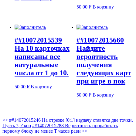
50,00
₽
В корзину
##10072015539
##10072015660
На 10 карточках
Найдите
написаны все
вероятность
натуральные
получения
числа от 1 до 10.
следующих карт
при игре в пок
50,00
₽
В корзину
50,00
₽
В корзину
<<
##14072015246 На отрезке [0;1] наудачу ставятся две точки.
Пусть ?, ? коо
##14072015288 Вероятность проработать
первому блоку не менее Т часов равн
>>