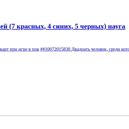
ей (7 красных, 4 синих, 5 черных) науга
арт при игре в пок
##10072015830 Двадцать человек, среди ко