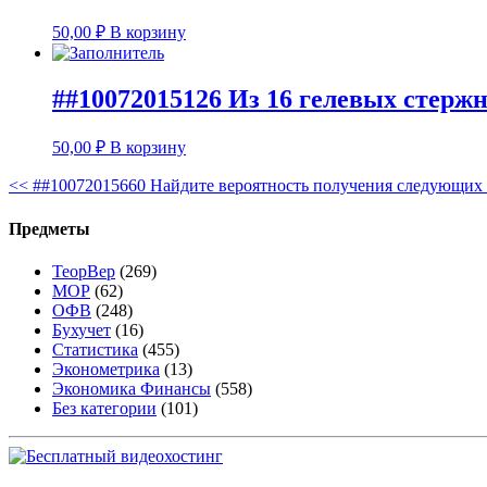
50,00
₽
В корзину
##10072015126 Из 16 гелевых стержн
50,00
₽
В корзину
<<
##10072015660 Найдите вероятность получения следующих к
Предметы
ТеорВер
(269)
МОР
(62)
ОФВ
(248)
Бухучет
(16)
Статистика
(455)
Эконометрика
(13)
Экономика Финансы
(558)
Без категории
(101)