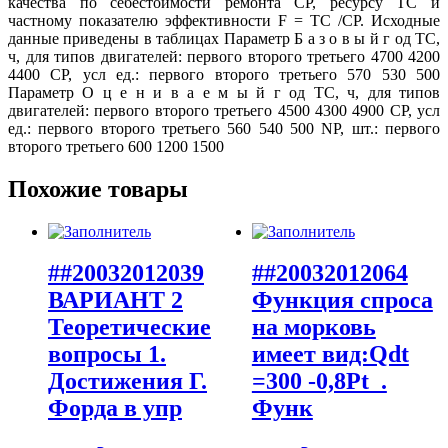
качества по себестоимости ремонта СР, ресурсу TС и
частному показателю эффективности F = TС /СР. Исходные
данные приведены в таблицах Параметр Б а з о в ы й г од TС,
ч, для типов двигателей: первого второго третьего 4700 4200
4400 СР, усл ед.: первого второго третьего 570 530 500
Параметр О ц е н и в а е м ы й г од TС, ч, для типов
двигателей: первого второго третьего 4500 4300 4900 СР, усл
ед.: первого второго третьего 560 540 500 NР, шт.: первого
второго третьего 600 1200 1500
Похожие товары
##20032012039
##20032012064
ВАРИАНТ 2
Функция спроса
Теоретические
на морковь
вопросы 1.
имеет вид:Qdt
Достижения Г.
=300 -0,8Pt .
Форда в упр
Функ