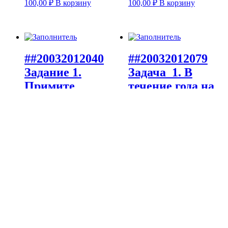
100,00
₽
В корзину
100,00
₽
В корзину
##20032012040
##20032012079
Задание 1.
Задача 1. В
Примите
течение года на
решения по
предприятии
каждой
получена
ситуации и
прибыль от
обоснуйте ег
100,00
₽
В корзину
100,00
₽
В корзину
<<
02052010555 Предприятие собирается переоснастить