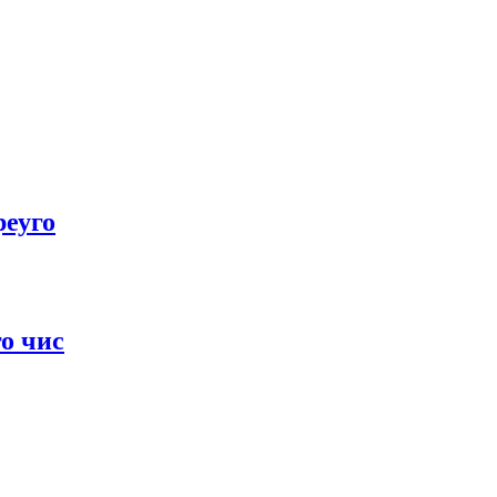
реуго
о чис