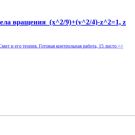
ела вращения (x^2/9)+(y^2/4)-z^2=1, z
мит и его теория. Готовая контрольная работа, 15 листо
>>